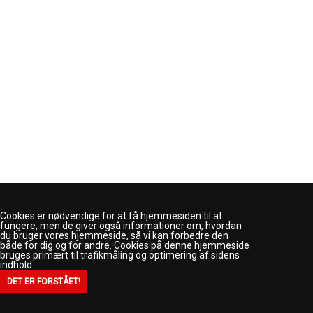
Cookies er nødvendige for at få hjemmesiden til at
fungere, men de giver også informationer om, hvordan
du bruger vores hjemmeside, så vi kan forbedre den
både for dig og for andre. Cookies på denne hjemmeside
bruges primært til trafikmåling og optimering af sidens
Juelsminde IF
indhold.
Tofteskovvej 12H
7130 Juelsminde
Mail:
bestyrelsejif@gmail.com